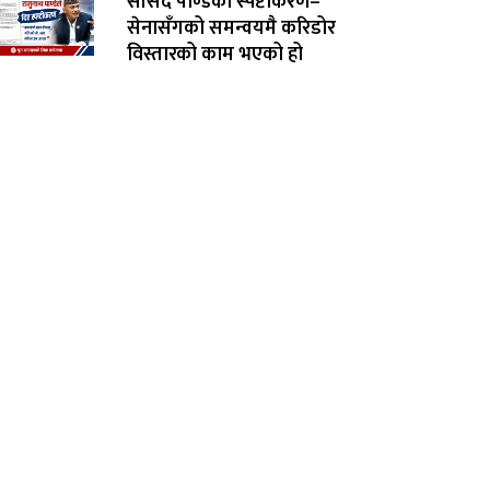
सांसद पाण्डेको स्पष्टीकरण–
सेनासँगको समन्वयमै करिडोर
विस्तारको काम भएको हो