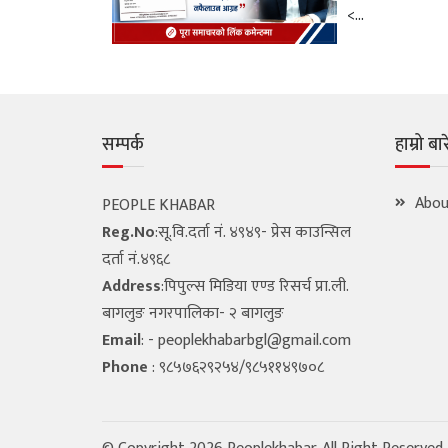
<...
सम्पर्क
हाम्रो बा
Abou
PEOPLE KHABAR
Reg.No
:सू.वि.दर्ता नं. ४९४९- प्रेस काउन्सिल
दर्ता नं.४९६८
Address
:पिपुल्स मिडिया एण्ड रिसर्च प्रा.ली.
बागलुङ नगरपालिका- २ बागलुङ
Email
: -
peoplekhabarbgl@gmail.com
Phone
: ९८५७६२९२५४/९८५११४९७०८