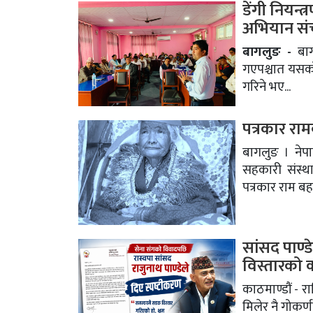
डेंगी नियन्त
अभियान सं
बागलुङ -
बागल
गएपश्चात यसको 
गरिने भए...
पत्रकार रा
बागलुङ । नेपा
सहकारी संस्था
पत्रकार राम बह
सांसद पाण्
विस्तारको
काठमाण्डौं - राष
मिलेर नै गोकर्