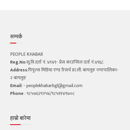
सम्पर्क
PEOPLE KHABAR
Reg.No
:सू.वि.दर्ता नं. ४९४९- प्रेस काउन्सिल दर्ता नं.४९६८
Address
:पिपुल्स मिडिया एण्ड रिसर्च प्रा.ली. बागलुङ नगरपालिका-
२ बागलुङ
Email
: -
peoplekhabarbgl@gmail.com
Phone
: ९८५७६२९२५४/९८५११४९७०८
हाम्रो बारेमा