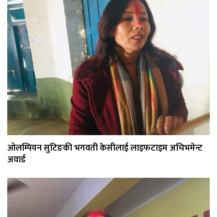
ओलम्पियन सुटिङकी भगवती केसीलाई लाइफटाइम अचिभमेन्ट
अवार्ड