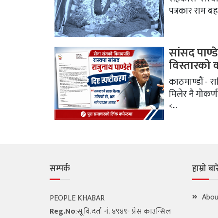
पत्रकार राम बह
सांसद पाण्
विस्तारको
काठमाण्डौं - राष
मिलेर नै गोकर्
<...
सम्पर्क
हाम्रो बा
Abou
PEOPLE KHABAR
Reg.No
:सू.वि.दर्ता नं. ४९४९- प्रेस काउन्सिल