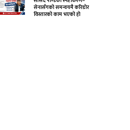
सांसद पाण्डेको स्पष्टीकरण–
सेनासँगको समन्वयमै करिडोर
विस्तारको काम भएको हो