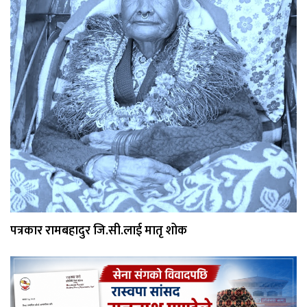
पत्रकार रामबहादुर जि.सी.लाई मातृ शोक